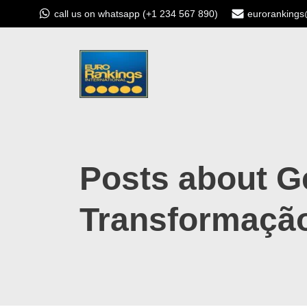
call us on whatsapp (+1 234 567 890)
euroranking
Posts about G
Transformação