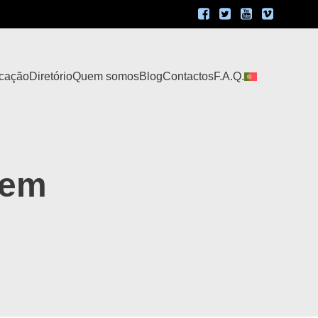
icação
Diretório
Quem somos
Blog
Contactos
F.A.Q.
 em