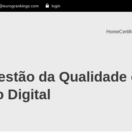
s@eurogrankings.com
login
Home
Certif
estão da Qualidade
 Digital