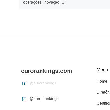
operações, inovação[…]
Menu
eurorankings.com
Home
@eurorankings
Diretór
@euro_rankings
Certifi