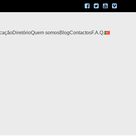
icação
Diretório
Quem somos
Blog
Contactos
F.A.Q.