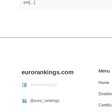
em[…]
Menu
eurorankings.com
Home
@eurorankings
Diretór
@euro_rankings
Certifi