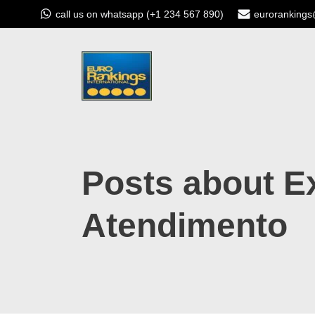
call us on whatsapp (+1 234 567 890)
euroranking
Posts about E
Atendimento