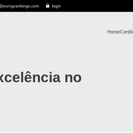
s@eurogrankings.com
login
Home
Certif
xcelência no