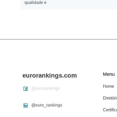
qualidade e
Menu
eurorankings.com
Home
@eurorankings
Diretór
@euro_rankings
Certifi