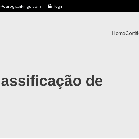
s@eurogrankings.com
login
Home
Certif
assificação de