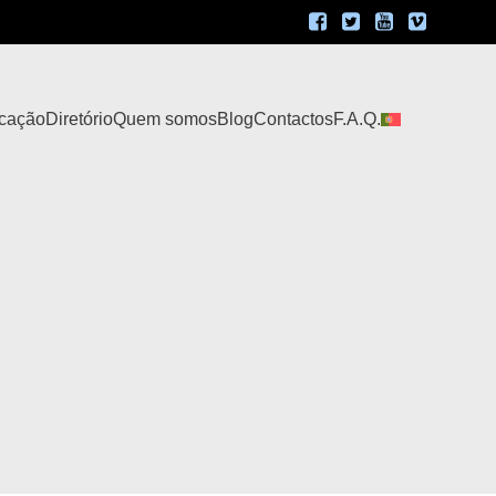
icação
Diretório
Quem somos
Blog
Contactos
F.A.Q.