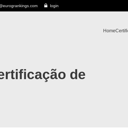
s@eurogrankings.com
login
Home
Certif
rtificação de