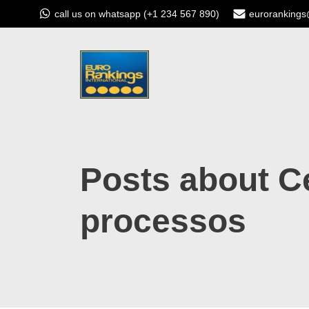
call us on whatsapp (+1 234 567 890)
euroranking
Posts about Ce
processos