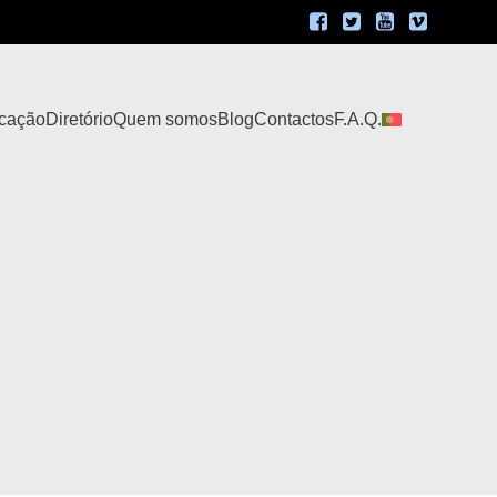
icação
Diretório
Quem somos
Blog
Contactos
F.A.Q.