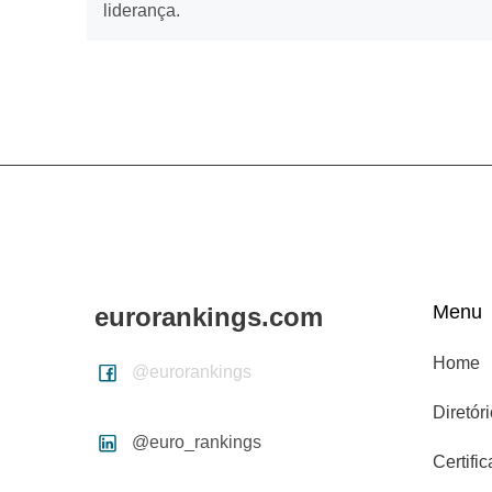
liderança.
Menu
eurorankings.com
Home
@eurorankings
Diretór
@euro_rankings
Certifi